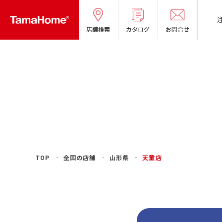
店舗検索
カタログ
お問合せ
TOP
全国の店舗
山形県
天童店
タマホームの考える
リフォームメニ
分譲マンショ
オーナー様の
良質国産材の家
お問い合わせ