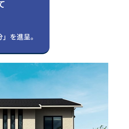
て
。
円分」を進呈。