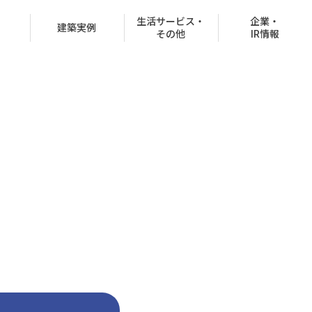
生活サービス・
企業・
建築実例
その他
IR情報
役員紹介
沿革
CSR情報
グループ会社
決済での購入
商品ラインナップ
オフィスビル
お客様紹介制度
協賛イベント
CMギャラリー
分所有権販売事業
住宅net