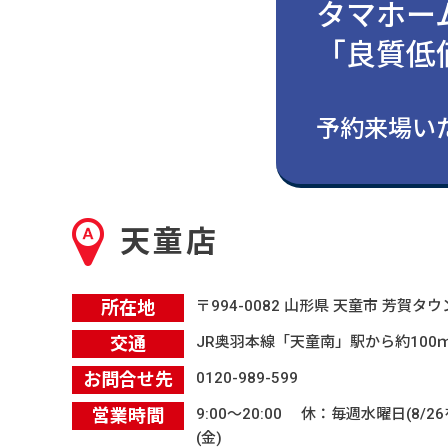
タマホー
「良質低
よくあるご質問
予約来場いた
天童店
所在地
〒994-0082 山形県 天童市 芳賀タ
交通
JR奥羽本線「天童南」駅から約100
お問合せ先
0120-989-599
営業時間
9:00〜20:00 休：毎週水曜日(8/26
(金)