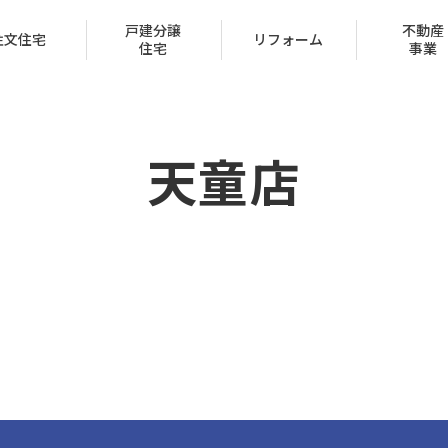
戸建分譲
不動産
注文住宅
リフォーム
住宅
事業
天童店
会社概要
トップメッセージ
IR情報
経営方針
家づくり
ュー
ン
声
ハッピーライフクラブ
家づくりのステップ
賃貸取扱物件
建築実例
FAQ
クレジットカード
採用情報
受賞一覧
（サブリース事業）
区
保証とサポート
タマネット
住宅ローン