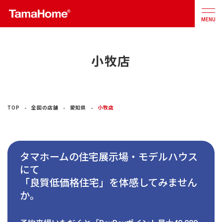
MENU
小牧店
店舗検索
カタログ
お問合せ
注文住宅
TOP
全国の店舗
愛知県
小牧店
戸建分譲
住宅
タマホームの住宅展示場・モデルハウス
リフォーム
にて
「良質低価格住宅」を体感してみません
不動産
事業
か。