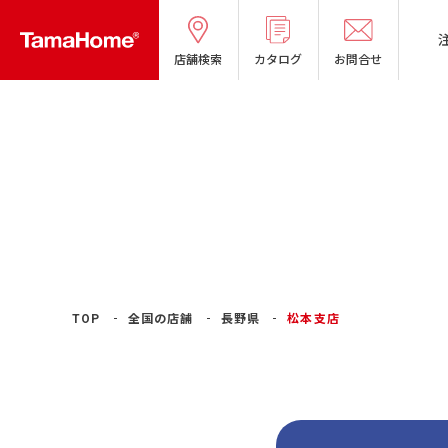
店舗検索
カタログ
お問合せ
TOP
全国の店舗
長野県
松本支店
タマホームの考える
リフォームメニ
分譲マンショ
オーナー様の
良質国産材の家
お問い合わせ