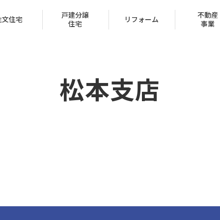
戸建分譲
不動産
注文住宅
リフォーム
住宅
事業
松本支店
会社概要
トップメッセージ
IR情報
経営方針
家づくり
ュー
ン
声
ハッピーライフクラブ
家づくりのステップ
賃貸取扱物件
建築実例
FAQ
クレジットカード
採用情報
受賞一覧
（サブリース事業）
区
保証とサポート
タマネット
住宅ローン