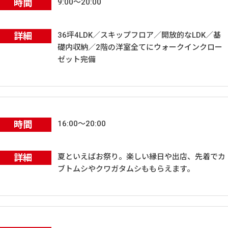
時間
9:00～20:00
詳細
36坪4LDK／スキップフロア／開放的なLDK／基
礎内収納／2階の洋室全てにウォークインクロー
ゼット完備
時間
16:00～20:00
詳細
夏といえばお祭り。楽しい縁日や出店、先着でカ
ブトムシやクワガタムシももらえます。