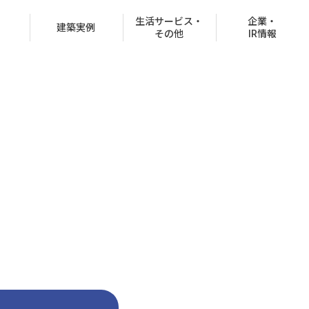
生活サービス・
企業・
建築実例
その他
IR情報
役員紹介
沿革
CSR情報
グループ会社
決済での購入
商品ラインナップ
オフィスビル
お客様紹介制度
協賛イベント
CMギャラリー
分所有権販売事業
住宅net