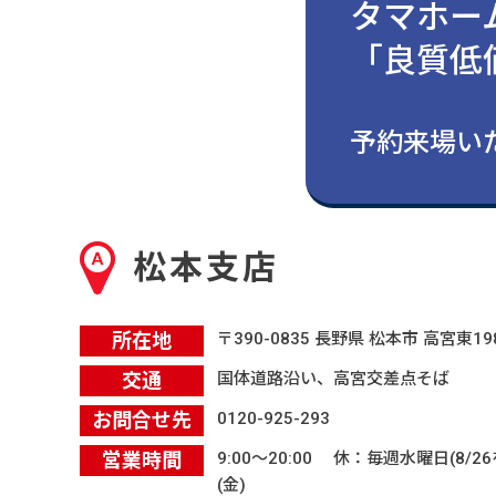
タマホー
「良質低
よくあるご質問
予約来場いた
松本支店
所在地
〒390-0835 長野県 松本市 高宮東19
交通
国体道路沿い、高宮交差点そば
お問合せ先
0120-925-293
営業時間
9:00〜20:00 休：毎週水曜日(8/26
(金)