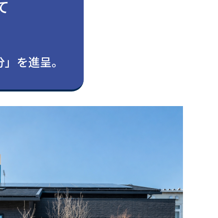
て
。
円分」を進呈。