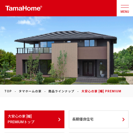
MENU
店舗検索
カタログ
お問合せ
注文住宅
戸建分譲
住宅
TOP
タマホームの家
商品ラインナップ
大安心の家 [暖] PREMIUM
リフォーム
不動産
事業
大安心の家 [暖]
長期優良住宅
PREMIUMトップ