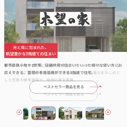
平屋に住まうという、贅沢
ベストセラー商品
さらに低価格を実現
伝統を受け継ぐ新たな住まい
見上げれば、空のある家。
光と風に包まれた、
眺望豊かな3階建ての住まい
都市部狭小地や2世帯、店舗併用の住まいといった様々な使い方にお
応えできる、空間の有効活用ができる3階建て住宅。
ベストセラー商品を見る