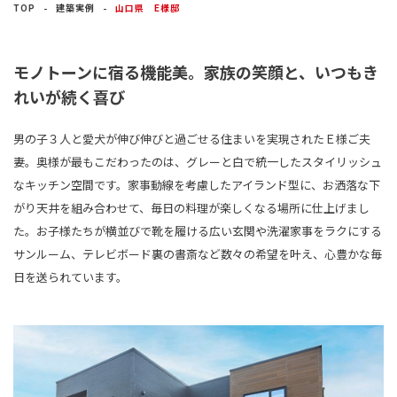
建築実例
TOP
建築実例
山口県 E様邸
生活サービス・
その他
モノトーンに宿る機能美。家族の笑顔と、いつもき
れいが続く喜び
企業・
IR情報
男の子３人と愛犬が伸び伸びと過ごせる住まいを実現されたＥ様ご夫
妻。奥様が最もこだわったのは、グレーと白で統一したスタイリッシュ
なキッチン空間です。家事動線を考慮したアイランド型に、お洒落な下
がり天井を組み合わせて、毎日の料理が楽しくなる場所に仕上げまし
た。お子様たちが横並びで靴を履ける広い玄関や洗濯家事をラクにする
サンルーム、テレビボード裏の書斎など数々の希望を叶え、心豊かな毎
日を送られています。