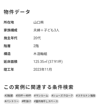
物件データ
所在地
山口県
家族構成
夫婦＋子ども3人
施主年代
20代
階層
2階
構造
木造軸組
延床面積
125.35㎡ (37.91坪)
竣工年
2023年11月
この実例に関連する条件検索
#2階建
#35坪～40坪
#サンルーム
#シューズクローク
#スケルトン階段
#パントリー
#吹抜け
#室内物干しスペース