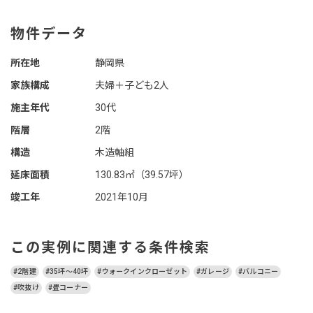
物件データ
所在地
静岡県
家族構成
夫婦＋子ども2人
施主年代
30代
階層
2階
構造
木造軸組
延床面積
130.83㎡（39.57坪）
竣工年
2021年10月
この実例に関連する条件検索
#2階建
#35坪～40坪
#ウォークインクローゼット
#ガレージ
#バルコニー
#吹抜け
#畳コーナー