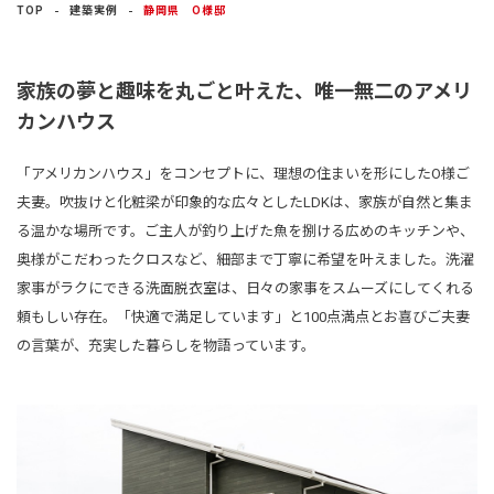
建築実例
TOP
建築実例
静岡県 O様邸
生活サービス・
その他
家族の夢と趣味を丸ごと叶えた、唯一無二のアメリ
カンハウス
企業・
IR情報
「アメリカンハウス」をコンセプトに、理想の住まいを形にしたO様ご
夫妻。吹抜けと化粧梁が印象的な広々としたLDKは、家族が自然と集ま
る温かな場所です。ご主人が釣り上げた魚を捌ける広めのキッチンや、
奥様がこだわったクロスなど、細部まで丁寧に希望を叶えました。洗濯
家事がラクにできる洗面脱衣室は、日々の家事をスムーズにしてくれる
頼もしい存在。「快適で満足しています」と100点満点とお喜びご夫妻
の言葉が、充実した暮らしを物語っています。