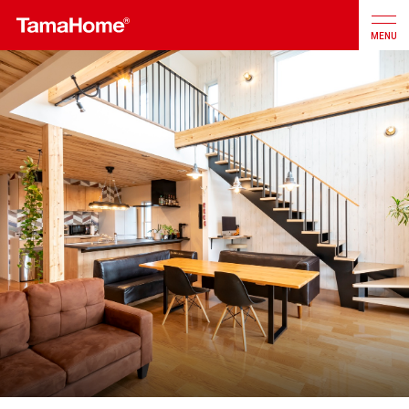
MENU
店舗検索
カタログ
お問合せ
注文住宅
戸建分譲
住宅
リフォーム
不動産
事業