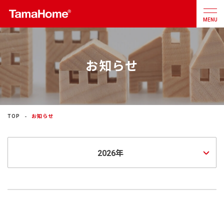
MENU
お知らせ
店舗検索
カタログ
お問合せ
注文住宅
TOP
お知らせ
戸建分譲
住宅
リフォーム
不動産
事業