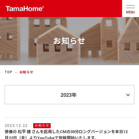
MENU
お知らせ
店舗検索
カタログ
お問合せ
注文住宅
TOP
お知らせ
戸建分譲
住宅
リフォーム
不動産
事業
2023.12.22
お知らせ
俳優の 松平 健 さんを起用したCMの30分ロングバージョンを本日12
月22日（金）よりYouTubeで放映開始いたします。