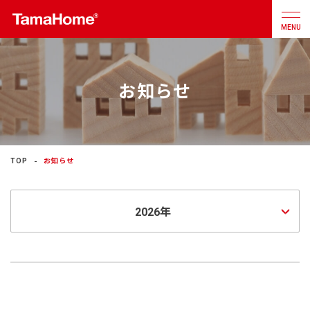
MENU
お知らせ
店舗検索
カタログ
お問合せ
注文住宅
TOP
お知らせ
戸建分譲
住宅
リフォーム
不動産
事業