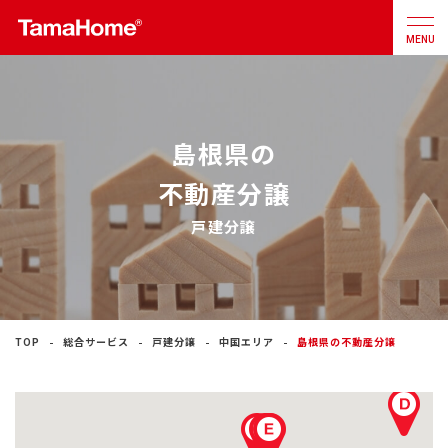
MENU
店舗検索
カタログ
お問合せ
島根県の
不動産分譲
注文住宅
戸建分譲
戸建分譲
住宅
リフォーム
TOP
総合サービス
戸建分譲
中国エリア
島根県の不動産分譲
不動産
事業