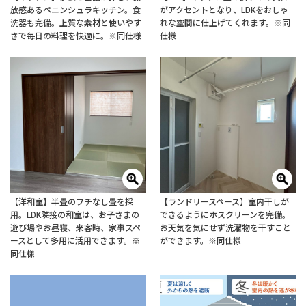
放感あるペニンシュラキッチン。食
がアクセントとなり、LDKをおしゃ
洗器も完備。上質な素材と使いやす
れな空間に仕上げてくれます。※同
さで毎日の料理を快適に。※同仕様
仕様
【洋和室】半畳のフチなし畳を採
【ランドリースペース】室内干しが
用。LDK隣接の和室は、お子さまの
できるようにホスクリーンを完備。
遊び場やお昼寝、来客時、家事スペ
お天気を気にせず洗濯物を干すこと
ースとして多用に活用できます。※
ができます。※同仕様
同仕様