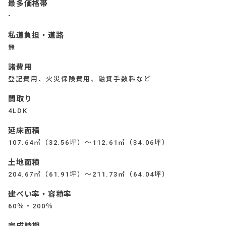
最多価格帯
-
私道負担・道路
無
諸費用
登記費用、火災保険費用、融資手数料など
間取り
4LDK
延床面積
107.64㎡（32.56坪）～112.61㎡（34.06坪）
土地面積
204.67㎡（61.91坪）～211.73㎡（64.04坪）
建ぺい率・容積率
60％・200％