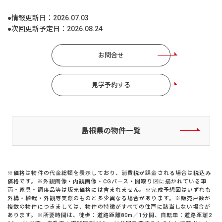
●情報更新日：
2026.07.03
●次回更新予定日：
2026.08.24
お問合せ
見学予約する
島根県の物件一覧
※価格は物件の代金総額を表示しており、消費税が課金される場合は税込み
価格です。※外観画像・内観画像・CGパース・間取り図に描かれている車
両・家具・調度品等は販売価格には含まれません。※完成予想図はいずれも
外構・植栽・外観等実際のものと多少異なる場合があります。※販売戸数が
複数の物件につきましては、物件の特徴がすべての住戸に該当しない場合が
あります。※所要時間は、徒歩：道路距離80m／1分間、自転車：道路距離2