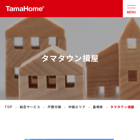
MENU
店舗検索
カタログ
お問合せ
タマタウン揖屋
注文住宅
戸建分譲
住宅
リフォーム
TOP
総合サービス
戸建分譲
中国エリア
島根県
タマタウン揖屋
不動産
事業