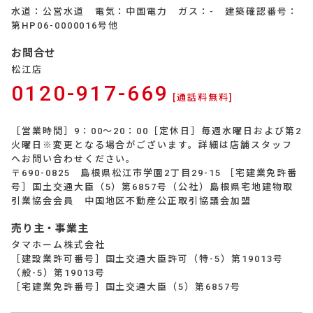
水道：公営水道 電気：中国電力 ガス：- 建築確認番号：
第HP06-0000016号他
お問合せ
松江店
0120-917-669
[通話料無料]
［営業時間］9：00～20：00［定休日］毎週水曜日および第2
火曜日※変更となる場合がございます。詳細は店舗スタッフ
へお問い合わせください。
〒690-0825 島根県松江市学園2丁目29-15 ［宅建業免許番
号］国土交通大臣（5）第6857号（公社）島根県宅地建物取
引業協会会員 中国地区不動産公正取引協議会加盟
売り主・事業主
タマホーム株式会社
［建設業許可番号］国土交通大臣許可（特-5）第19013号
（般-5）第19013号
［宅建業免許番号］国土交通大臣（5）第6857号