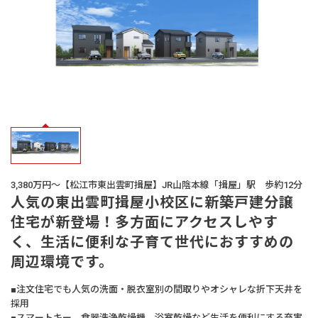
オーナー様
の声
生活サービス・
その他
企業・
IR情報
3,380万円～【松江市東出雲町揖屋】JR山陰本線「揖屋」駅 歩約12分
人気の東出雲町揖屋小校区に新築戸建分譲
住宅が新登場！多方面にアクセスしやす
く、生活に便利な子育て世代におすすめの
周辺環境です。
■注文住宅でも人気の洗面・脱衣室別の間取りやオシャレな折下天井を
採用
■スマートキー、食器洗浄乾燥機、浴室乾燥など生活を便利にする充実