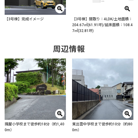
【3号棟】完成イメージ
【3号棟】間取り：4LDK/土地面積：
204.67㎡(61.91坪)/延床面積：108.4
7㎡(32.81坪)
周辺情報
揖屋小学校まで徒歩約18分（約1,40
東出雲中学校まで徒歩約10分（約80
0m）
0m）