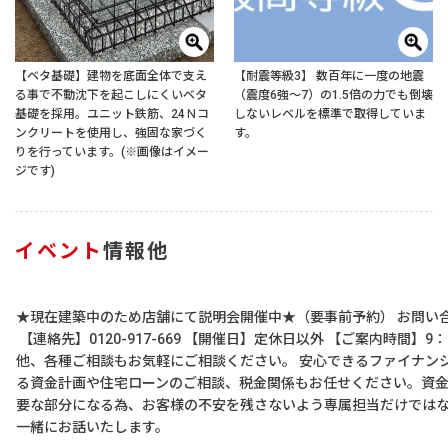
【ベタ基礎】建物を底面全体で支え
【耐震等級3】 数百年に一度の地震
る事で不動沈下を起こしにくいベタ
（震度6強〜7）の1.5倍の力でも倒壊
基礎を採用。ユニット鉄筋、24Ｎコ
しないレベルを標準で取得していま
ンクリートを使用し、強固な家づく
す。
りを行っています。(※画像はイメー
ジです)
イベント
情報他
★現在建築中のため店舗にて説明会開催中★（要事前予約） お問い
【連絡先】0120-917-669 【開催日】定休日以外 【ご案内時間】9：0
他、各種ご相談もお気軽にご相談ください。 安心できるファイナン
る資金計画や住宅ローンのご相談、税金関係もお任せください。資金
要な部分になる為、お客様の不安を残さないよう専属担当だけでは
一緒にお話いたします。