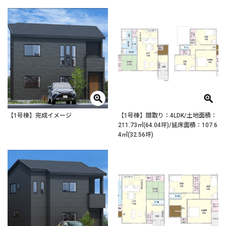
【1号棟】完成イメージ
【1号棟】間取り：4LDK/土地面積：
211.73㎡(64.04坪)/延床面積：107.6
4㎡(32.56坪)