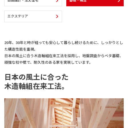
建築実例
自由設計・注文住宅
基礎・構造
エクステリア
生活サービス・
その他
企業・
IR情報
20年、30年と時が経っても安心して暮らし続けるために、しっかりとし
た構造性能を重視。
日本の風土に合う木造軸組在来工法を採用し、地盤調査からベタ基礎、
頑強な柱や壁で、耐久性のある家を実現しています。
日本の風土に合った
木造軸組在来工法。