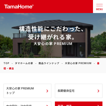
MENU
構造性能にこだわった、
店舗検索
カタログ
お問合せ
受け継がれる家。
大安心の家 PREMIUM
注文住宅
戸建分譲
住宅
TOP
タマホームの家
商品ラインナップ
大安心の家 PREMIUM
基
礎・構造
リフォーム
大安心の家 PREMIUM
不動産
事業
長期優良住宅
トップ