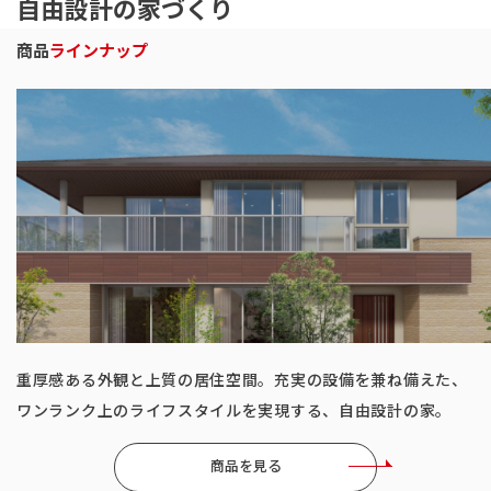
自由設計の家づくり
商品
ラインナップ
ベストセラー商品
重厚感ある外観と上質の居住空間。充実の設備を兼ね備えた、
ご家族の気配をいつも身近に感じられる、ワンフロアの住ま
ワンランク上のライフスタイルを実現する、自由設計の家。
い。楽器の演奏など趣味にも活かせるインナーガレージ付き。
商品を見る
商品を見る