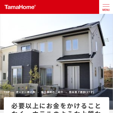
MENU
店舗検索
カタログ
お問合せ
注文住宅
戸建分譲
住宅
リフォーム
TOP
オーナー様の声
施工事例のご紹介
熊本県 F様邸(27才)
不動産
事業
必要以上にお金をかけること