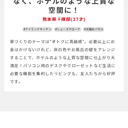
なく、ホテルのような上質な
建築実例
空間に！
生活サービス・
その他
熊本県 F様邸(27才)
#アイランドキッチン
#シューズクローク
#太陽光パネル
企業・
IR情報
家づくりのテーマは“オトクに高級感”。必要以上にお
金はかけないけれど、床の色やお風呂の壁をアレンジ
することで、ホテルのような上質な空間に仕上がり大
満足！パソコン用のデスクやクローゼットなど生活に
必要な機能を集約したリビングも、友人たちから好評
です。