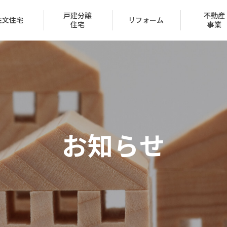
戸建分譲
不動産
注文住宅
リフォーム
住宅
事業
会社概要
トップメッセージ
お知らせ
IR情報
経営方針
家づくり
ュー
ン
声
ハッピーライフクラブ
家づくりのステップ
賃貸取扱物件
建築実例
FAQ
クレジットカード
採用情報
受賞一覧
（サブリース事業）
区
保証とサポート
タマネット
住宅ローン