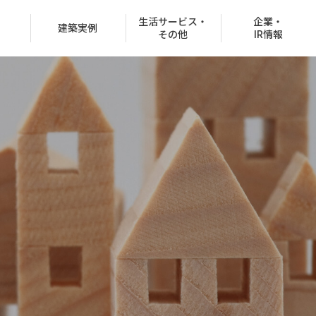
生活サービス・
企業・
建築実例
その他
IR情報
役員紹介
沿革
CSR情報
グループ会社
決済での購入
商品ラインナップ
オフィスビル
お客様紹介制度
協賛イベント
CMギャラリー
分所有権販売事業
住宅net