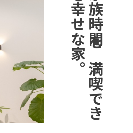
。
家
族
時
間
を
満
喫
で
き
る
幸
せ
な
家