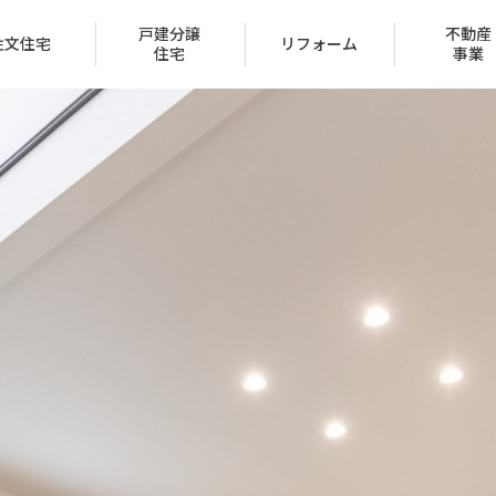
戸建分譲
不動産
注文住宅
リフォーム
住宅
事業
会社概要
トップメッセージ
IR情報
経営方針
家づくり
ュー
ン
声
ハッピーライフクラブ
家づくりのステップ
賃貸取扱物件
建築実例
FAQ
クレジットカード
採用情報
受賞一覧
（サブリース事業）
区
保証とサポート
タマネット
住宅ローン