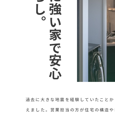
地
震
に
強
い
家
で
安
心
の
暮
ら
し
過去に大きな地震を経験していたことか
えました。営業担当の方が住宅の構造や