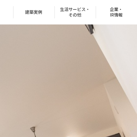
生活サービス・
企業・
建築実例
その他
IR情報
役員紹介
沿革
CSR情報
グループ会社
決済での購入
商品ラインナップ
オフィスビル
お客様紹介制度
協賛イベント
CMギャラリー
分所有権販売事業
住宅net