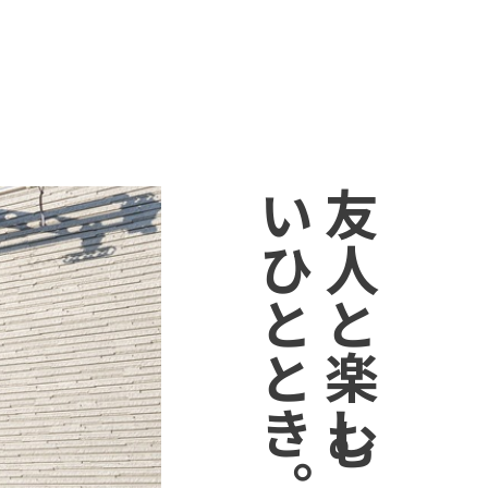
。
友
人
と
楽
し
む
心
地
よ
い
ひ
と
と
き